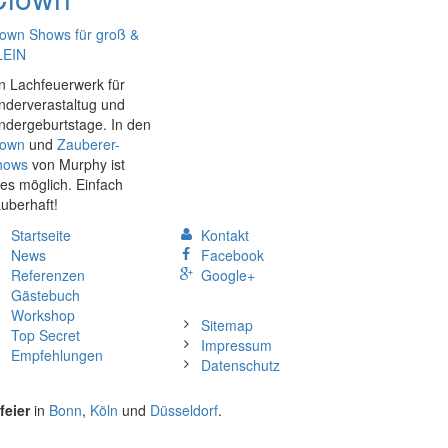
own Shows für groß &
LEIN
n Lachfeuerwerk für
nderverastaltug und
ndergeburtstage. In den
lown
und
Zauberer-
hows
von Murphy ist
les möglich. Einfach
uberhaft!
Startseite
Kontakt
News
Facebook
Referenzen
Google+
Gästebuch
Workshop
Sitemap
Top Secret
Impressum
Empfehlungen
Datenschutz
feier
in
Bonn
,
Köln
und
Düsseldorf
.