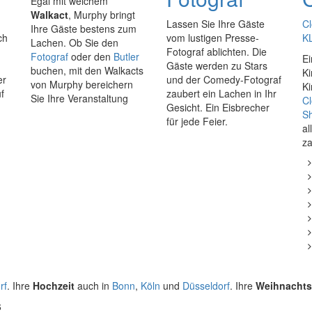
Egal mit welchem
Walkact
, Murphy bringt
Lassen Sie Ihre Gäste
Cl
Ihre Gäste bestens zum
ch
vom lustigen Presse-
K
Lachen. Ob Sie den
Fotograf ablichten. Die
Fotograf
oder den
Butler
Ei
Gäste werden zu Stars
buchen, mit den Walkacts
Ki
er
und der Comedy-Fotograf
von Murphy bereichern
Ki
uf
zaubert ein Lachen in Ihr
Sie Ihre Veranstaltung
C
Gesicht. Ein Eisbrecher
S
für jede Feier.
al
za
rf
. Ihre
Hochzeit
auch in
Bonn
,
Köln
und
Düsseldorf
. Ihre
Weihnachts
6