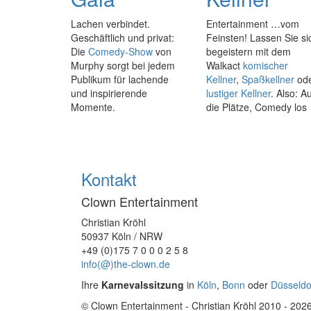
Lachen verbindet.
Entertainment …vom
Geschäftlich und privat:
Feinsten! Lassen Sie si
Die
Comedy-Show
von
begeistern mit dem
Murphy sorgt bei jedem
Walkact
komischer
Publikum für lachende
Kellner
,
Spaßkellner
od
und inspirierende
lustiger Kellner
. Also: A
Momente.
die Plätze, Comedy los
Kontakt
Clown Entertainment
Christian Kröhl
50937 Köln / NRW
+49 (0)175 7 0 0 0 2 5 8
info(@)the-clown.de
Ihre
Karnevalssitzung
in
Köln
,
Bonn
oder
Düsseldo
© Clown Entertainment - Christian Kröhl 2010 - 202