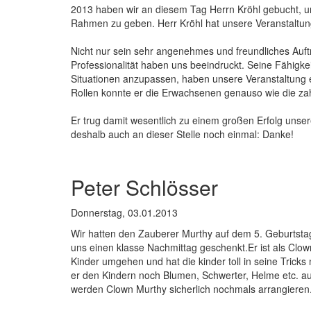
2013 haben wir an diesem Tag Herrn Kröhl gebucht, 
Rah­men zu geben. Herr Kröhl hat unsere Veranstaltung
Nicht nur sein sehr angenehmes und freundliches Auft
Professionalität haben uns beeindruckt. Seine Fähigke
Si­tuationen anzupassen, haben unsere Veranstaltung e
Rol­len konnte er die Erwachsenen genauso wie die zah
Er trug damit wesentlich zu einem großen Erfolg unsere
deshalb auch an dieser Stelle noch einmal: Danke!
Peter Schlösser
Donnerstag, 03.01.2013
Wir hatten den Zauberer Murthy auf dem 5. Geburtstag
uns einen klasse Nachmittag geschenkt.Er ist als Clo
Kinder umgehen und hat die kinder toll in seine Trick
er den Kindern noch Blumen, Schwerter, Helme etc. au
werden Clown Murthy sicherlich nochmals arrangiere