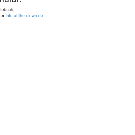
stebuch,
ter
info[at]the-clown.de