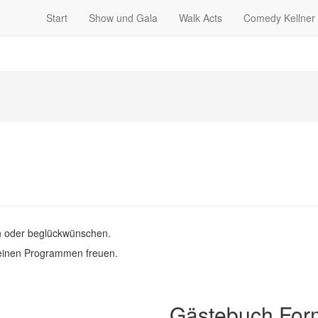
Start
Show und Gala
Walk Acts
Comedy Kellner
n oder beglückwünschen.
einen Programmen freuen.
Gästebuch Form