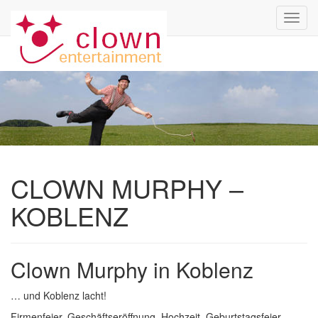
Toggl
navig
CLOWN MURPHY –
KOBLENZ
Clown Murphy in Koblenz
… und Koblenz lacht!
Firmenfeier, Geschäftseröffnung, Hochzeit, Geburtstagsfeier,